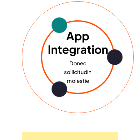
App
Integration
Donec
sollicitudin
molestie