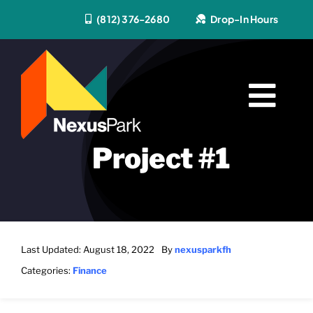
Skip
(812) 376-2680
Drop-In Hours
to
content
Tog
Events
Navi
Project #1
Play
Visit
Last Updated: August 18, 2022
By
nexusparkfh
Categories:
Finance
Host